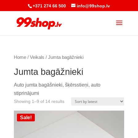
+371 274 66 500
info@99shop.lv
Home
/
Veikals
/ Jumta bagāžnieki
Jumta bagāžnieki
Auto jumta bagāšnieki, šķērsstieņi, auto
stiprinājumi
Showing 1–9 of 14 results
Sale!