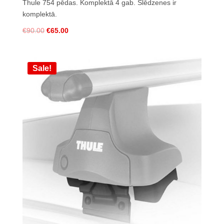
Thule 754 pēdas
. Komplektā 4 gab.
Slēdzenes ir
komplektā.
€
90.00
€
65.00
Sale!