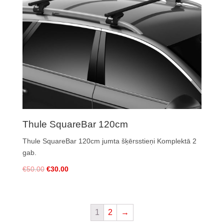
Thule SquareBar 120cm
Thule SquareBar 120cm jumta šķērsstieņi Komplektā 2
gab.
€
50.00
€
30.00
1
2
→