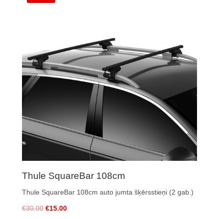
Thule SquareBar 108cm
Thule SquareBar 108cm auto jumta šķērsstieņi (2 gab.)
€
30.00
€
15.00