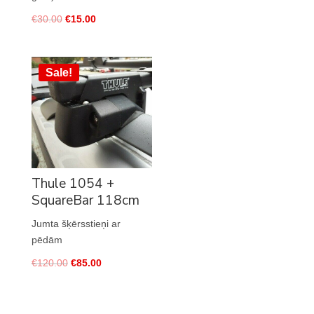
€
30.00
€
15.00
Sale!
Thule 1054 +
SquareBar 118cm
Jumta šķērsstieņi ar
pēdām
€
120.00
€
85.00