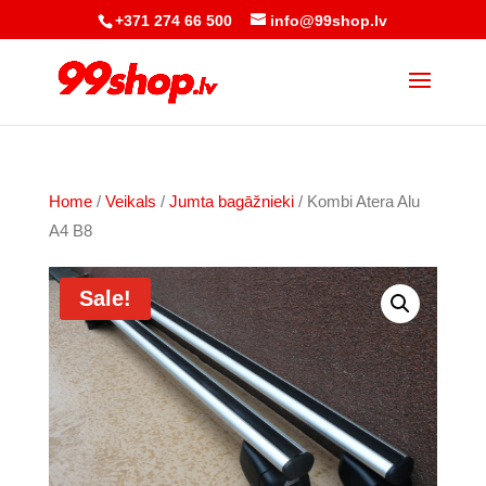
+371 274 66 500
info@99shop.lv
Home
/
Veikals
/
Jumta bagāžnieki
/ Kombi Atera Alu
A4 B8
Sale!