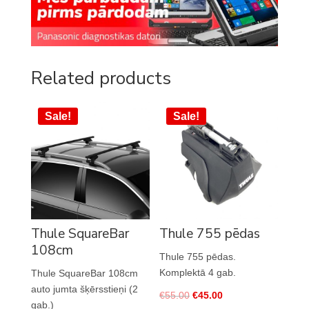
Related products
Sale!
Sale!
Thule SquareBar
Thule 755 pēdas
108cm
Thule 755 pēdas
.
Komplektā 4 gab.
Thule SquareBar 108cm
auto jumta šķērsstieņi (2
€
55.00
€
45.00
gab.)